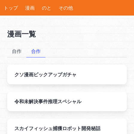
トップ
漫画
のと
その他
漫画一覧
自作
合作
クソ漫画ピックアップガチャ
令和未解決事件推理スペシャル
スカイフィッシュ捕獲ロボット開発秘話