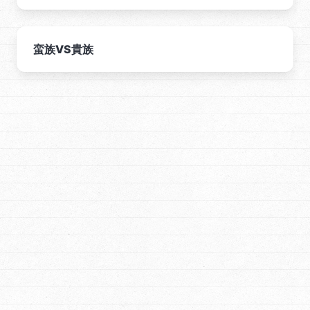
蛮族VS貴族