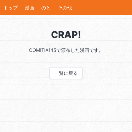
トップ
漫画
のと
その他
CRAP!
COMITIA145で頒布した漫画です。
一覧に戻る