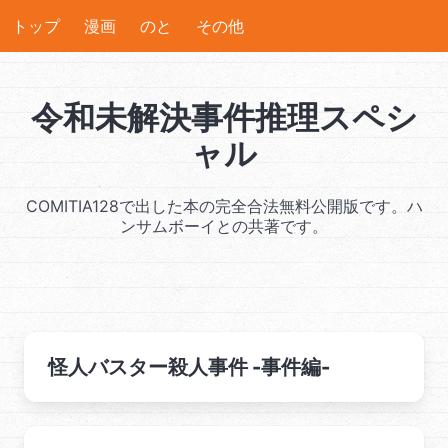
トップ
漫画
のと
その他
令和未解決事件推理スペシ
ャル
COMITIA128で出した本の完全合法無料公開版です。ハ
ンサムボーイとの共著です。
怪人バスター殺人事件 -事件編-